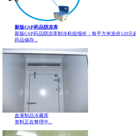
新版GSP药品阴凉库
新版GSP药品阴凉库制冷机组报价：每平方米造价12
药品储存...
血液制品冷藏库
资料正在整理中...