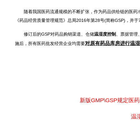
随着我国医药流通规模的不断扩张，作为药品供给链的医药冷
《药品经营质量管理规范》总局2016年第28号(简称GSP)，并于
修订后的GSP对药品购销渠道、仓储
温湿度控制
、票据管理
对原有药品库房进行温湿
施后，所有医药批发经营企业均需要
新版GSP认证药品阴凉库
新版GMP\GSP规定
温
药品阴凉库制冷量计算