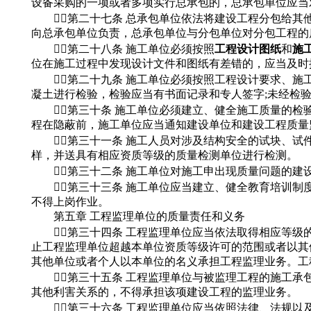
设备采购的一项或者多项实行总承包的，总承包单位应当
第二十七条 总承包单位依法将建设工程分包给其
向总承包单位负责，总承包单位与分包单位对分包工程的
第二十八条 施工单位必须按照
工程设计图纸
和
施
位在施工过程中发现设计文件和图纸有差错的，应当及时
第二十九条 施工单位必须按照工程设计要求、施
凝土进行检验，检验应当有书面记录和专人签字;未经检
第三十条 施工单位必须建立、健全施工质量的检
程在隐蔽前，施工单位应当通知建设单位和建设工程质量
第三十一条 施工人员对涉及结构安全的试块、试
样，并送具有相应资质等级的质量检测单位进行检测。
第三十二条 施工单位对施工申出现质量问题的建
第三十三条 施工单位应当建立、健全教育培训制度
不得上岗作业。
第五章 工程监理单位的质量责任和义务
第三十四条 工程监理单位应当依法取得相应等级的
止工程监理单位超越本单位资质等级许可的范围或者以其
其他单位或者个人以本单位的名义承担工程监理业务。工
第三十五条 工程监理单位与被监理工程的施工承
其他利害关系的，不得承担该项建设工程的监理业务。
第三十六条 工程监理单位应当依照法律、法规以