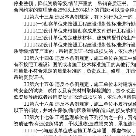
停业整顿，降低资质等级;情节严重的，吊销资质证书。
合同约定的监理酬金25%以上50%以下的罚款;可以责令
第六十三条 违反本条例规定，有下列行为之一的，责
(一)勘察单位未按照工程建设强制性标准进行勘
(二)设计单位未根据勘察成果文件进行工程设计
(三)设计单位指定建筑材料、建筑构配件的生产
(四)设计单位未按照工程建设强制性标准进行
质等级;情节严重的，吊销资质证书;造成损失的，依法承
第六十四条 违反本条例规定，施工单位在施工中
有不按照工程设计图纸或者施工技术标准施工的其他行为的
程质量不符合规定的质量标准的，负责返正、修理，并赔
吊销资质证书。
第六十五条 违反本条例规定，施工单位未对建筑
构安全的试块、试件以及有关材料取样检测的，责令改正，
低资质等级或者吊销资质证书;造成损失的，依法承担赔
第六十六条 违反本条例规定，施工单位不履行保修
以下的罚款，并对在保修期内因质量缺陷造成的损失承担
第六十七条 工程监理单位有下列行为之一的，责令改
资质证书;有违法所得的，予以没收;造成损失的，承担连带
(一)与建设单位或者施工单位串通，弄虚作假，