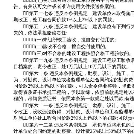
(七)明示或者暗示施工单位使用不合格的建筑材料
告、有关认可文件或者准许使用文件报送备案的。
第五十七条 违反本条例规定，建设单位未取得施
期改正，处工程合同价款1%以上2%以下的罚款。
第五十八条 违反本条例规定，建设单位有下列行为
失的，依法承担赔偿责任:
(一)未组织竣工验收，擅自交付使用的;
(二)验收不合格，擅自交付使用的;
(三)对不合格的建设工程按照合格工程验收的。
第五十九条 违反本条例规定，建设工程竣工验收
目档案的，责令改正，处1万元以上10万元以下的罚款。
第六十条 违反本条例规定，勘察、设计、施工、
为，对勘察、设计单位或者监理单位处合同约定的勘察费、
同价款2%以上4%以下的罚款，可以责令停业整顿，降低
取得资质证书承揽工程的，予以取缔，依照前款规定处以
程的，吊销资质证书，依照本条第一款规定处以罚款;有
第六十一条 违反本条例规定，勘察、设计、施工
令改正，没收违法所得，对勘察、设计单位和工程监理单位
对施工单位处工程合同价款2%以上4%以下的罚款;可以
第六十二条 违反本条例规定，承包单位将承包的
计单位处合同约定的勘察费、设计费25%以上50%以下的罚