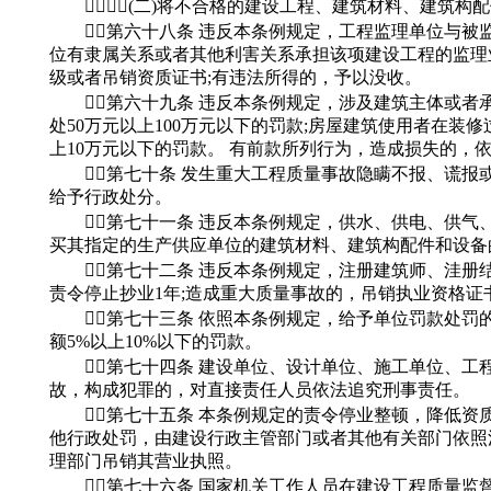
(二)将不合格的建设工程、建筑材料、建筑构
第六十八条 违反本条例规定，工程监理单位与被
位有隶属关系或者其他利害关系承担该项建设工程的监理
级或者吊销资质证书;有违法所得的，予以没收。
第六十九条 违反本条例规定，涉及建筑主体或者
处50万元以上100万元以下的罚款;房屋建筑使用者在
上10万元以下的罚款。 有前款所列行为，造成损失的，
第七十条 发生重大工程质量事故隐瞒不报、谎报
给予行政处分。
第七十一条 违反本条例规定，供水、供电、供气
买其指定的生产供应单位的建筑材料、建筑构配件和设备
第七十二条 违反本条例规定，注册建筑师、洼册
责令停止抄业1年;造成重大质量事故的，吊销执业资格证
第七十三条 依照本条例规定，给予单位罚款处罚
额5%以上10%以下的罚款。
第七十四条 建设单位、设计单位、施工单位、工
故，构成犯罪的，对直接责任人员依法追究刑事责任。
第七十五条 本条例规定的责令停业整顿，降低资质
他行政处罚，由建设行政主管部门或者其他有关部门依照
理部门吊销其营业执照。
第七十六条 国家机关工作人员在建设工程质量监