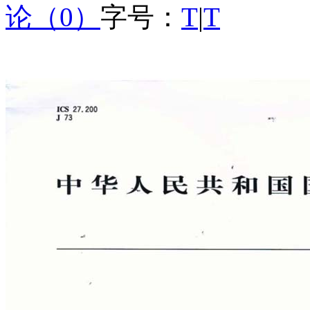
论（0）
字号：
T
|
T