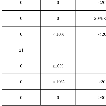
0
0
≤2
0
0
20%~
0
＜10%
＜2
≥1
0
≥10%
0
＜10%
≥2
0
0
≥3