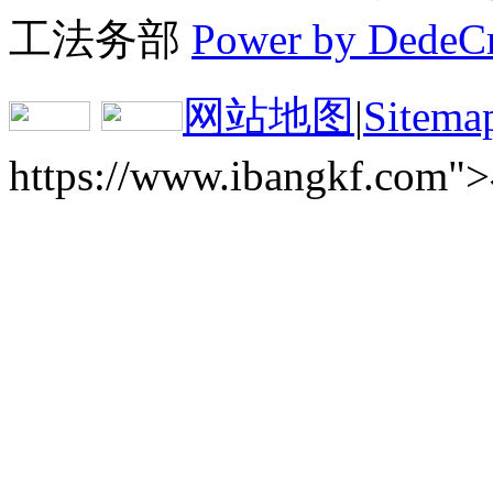
工法务部
Power by DedeC
网站地图
|
Sitema
https://www.ibangkf.