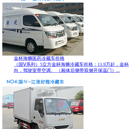
金杯海狮医药冷藏车价格
（国Ⅴ系列）5立方金杯海狮冷藏车价格：11.9万起，
向，驾驶室带空调。 （厢体后侧带双侧开保温门）...