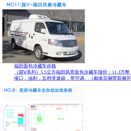
福田面包冷藏车价格
（国Ⅴ系列）5.5立方福田风景面包冷藏车报价：11.3万
接口，油刹，五档变速箱，带空调。（厢体后侧带双侧开保