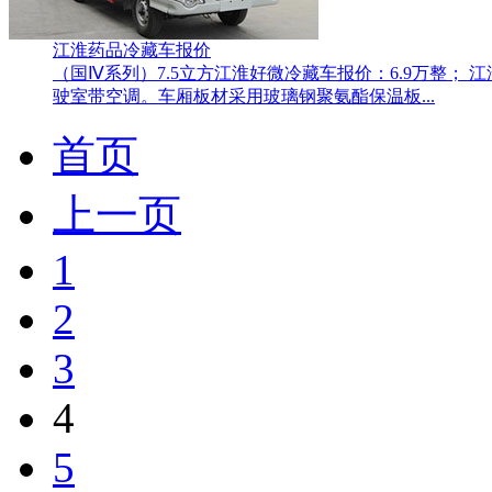
江淮药品冷藏车报价
（国Ⅳ系列）7.5立方江淮好微冷藏车报价：6.9万整； 
驶室带空调。车厢板材采用玻璃钢聚氨酯保温板...
首页
上一页
1
2
3
4
5