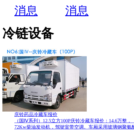
冷链设备
庆铃药品冷藏车报价
（国Ⅳ系列）12.5立方100P庆铃冷藏车报价：14.6
72Kw柴油发动机，驾驶室带空调。车厢采用玻璃钢聚氨酯保