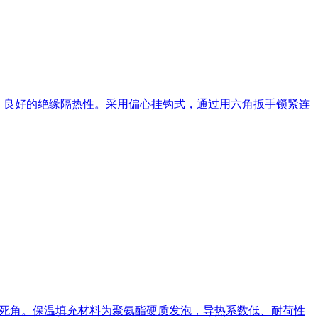
，良好的绝缘隔热性。采用偏心挂钩式，通过用六角扳手锁紧连
灭死角。保温填充材料为聚氨酯硬质发泡，导热系数低、耐荷性