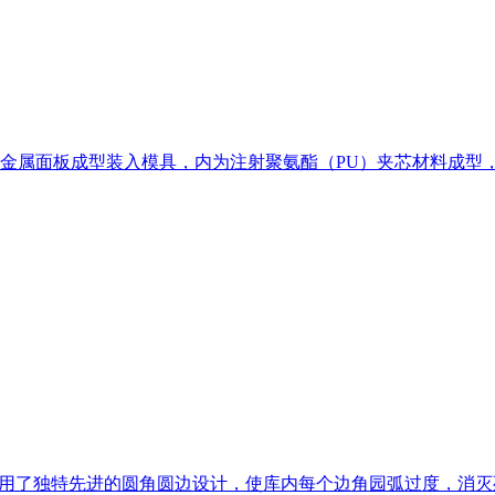
金属面板成型装入模具，内为注射聚氨酯（PU）夹芯材料成型
采用了独特先进的圆角圆边设计，使库内每个边角园弧过度，消