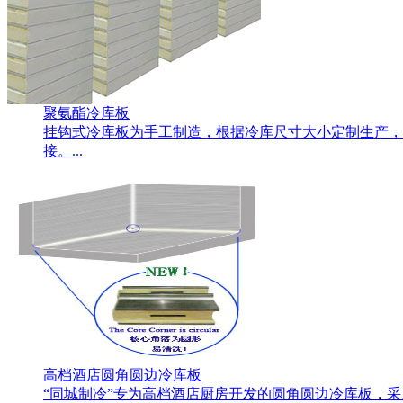
聚氨酯冷库板
挂钩式冷库板为手工制造，根据冷库尺寸大小定制生产，
接。...
高档酒店圆角圆边冷库板
“同城制冷”专为高档酒店厨房开发的圆角圆边冷库板，