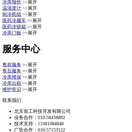
冷库报价
>>展开
温湿度计
>>展开
制冷机组
>>展开
医药冷藏车
>>展开
医药冷链箱
>>展开
冷库门板
>>展开
服务中心
售前服务
>>展开
售后服务
>>展开
冷库维保
>>展开
冷库出租
>>展开
维护常识
>>展开
联系我们
北京首工科技开发有限公司
业务合作：
010-58458882
技术支持：
13381084848
广告合作：
010-57153122