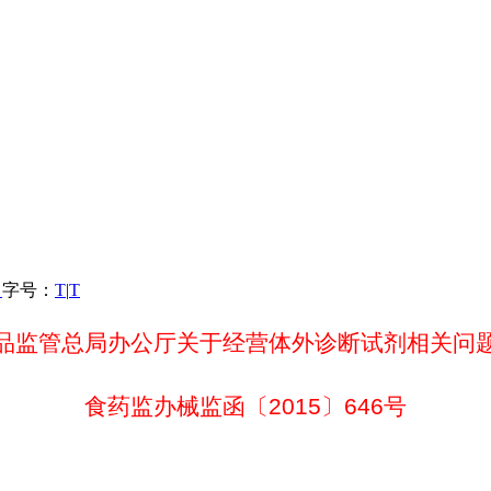
）
字号：
T
|
T
品监管总局办公厅关于经营体外诊断试剂相关问
食药监办械监函〔2015〕646号