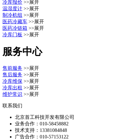
冷库报价
>>展开
温湿度计
>>展开
制冷机组
>>展开
医药冷藏车
>>展开
医药冷链箱
>>展开
冷库门板
>>展开
服务中心
售前服务
>>展开
售后服务
>>展开
冷库维保
>>展开
冷库出租
>>展开
维护常识
>>展开
联系我们
北京首工科技开发有限公司
业务合作：
010-58458882
技术支持：
13381084848
广告合作：
010-57153122