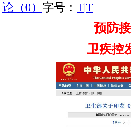
论（0）
字号：
T
|
T
预防接
卫疾控