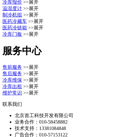
冷库报价
>>展开
温湿度计
>>展开
制冷机组
>>展开
医药冷藏车
>>展开
医药冷链箱
>>展开
冷库门板
>>展开
服务中心
售前服务
>>展开
售后服务
>>展开
冷库维保
>>展开
冷库出租
>>展开
维护常识
>>展开
联系我们
北京首工科技开发有限公司
业务合作：
010-58458882
技术支持：
13381084848
广告合作：
010-57153122