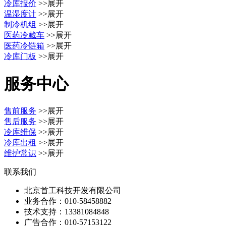
冷库报价
>>展开
温湿度计
>>展开
制冷机组
>>展开
医药冷藏车
>>展开
医药冷链箱
>>展开
冷库门板
>>展开
服务中心
售前服务
>>展开
售后服务
>>展开
冷库维保
>>展开
冷库出租
>>展开
维护常识
>>展开
联系我们
北京首工科技开发有限公司
业务合作：
010-58458882
技术支持：
13381084848
广告合作：
010-57153122