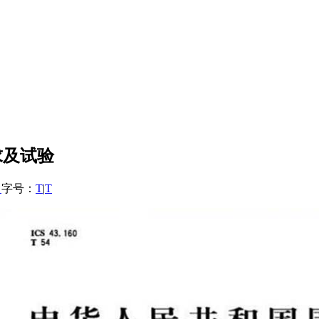
求及试验
）
字号：
T
|
T