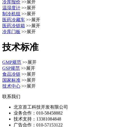
冷库报价
>>展开
温湿度计
>>展开
制冷机组
>>展开
医药冷藏车
>>展开
医药冷链箱
>>展开
冷库门板
>>展开
技术标准
GMP规范
>>展开
GSP规范
>>展开
食品冷链
>>展开
国家标准
>>展开
技术中心
>>展开
联系我们
北京首工科技开发有限公司
业务合作：
010-58458882
技术支持：
13381084848
广告合作：
010-57153122