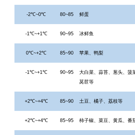
-2
℃~0℃
80~85
鲜蛋
-1
℃~+1℃
90~95
冰鲜鱼
0
℃~+2℃
85~90
苹果、鸭梨
-1
℃~+1℃
90~95
大白菜、蒜苔、葱头、菠
莴苣等
+2
℃~+4℃
85~90
土豆、橘子、荔枝等
+2
℃~+4℃
85~95
柿子椒、菜豆、黄瓜、番