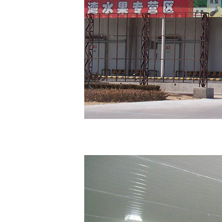
饮料保鲜库报价