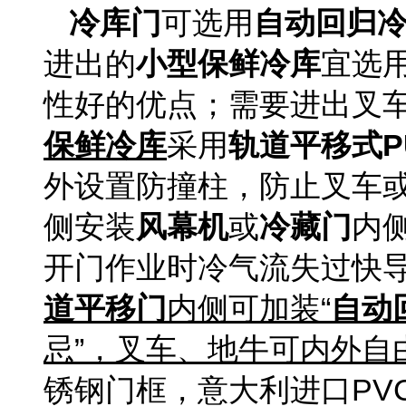
冷库门
可选用
自动回归
进出的
小型保鲜冷库
宜选
性好的优点；需要进出叉
保鲜冷库
采用
轨道平移式P
外设置防撞柱，防止叉车
侧安装
风幕机
或
冷藏门
内
开门作业时冷气流失过快
道平移门
内侧可加装“
自动
忌”，叉车、地牛可内外自
锈钢门框，意大利进口PVC