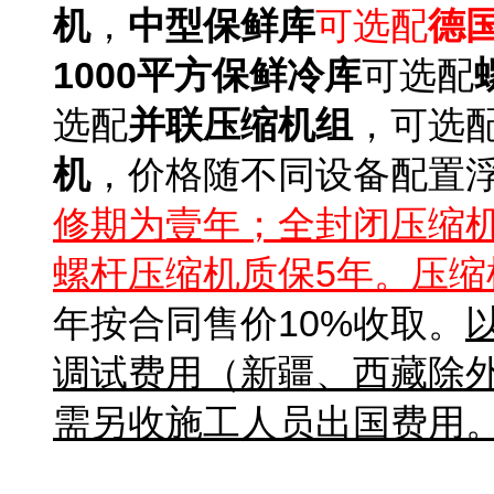
机
，
中型保鲜库
可选配
德
1000平方保鲜冷库
可选配
选配
并联压缩机组
，可选
机
，价格随不同设备配置
修期为壹年；全封闭压缩机
螺杆压缩机质保5年。压缩
年按合同售价10%收取。
调试费用（新疆、西藏除
需另收施工人员出国费用
北京冷库报价