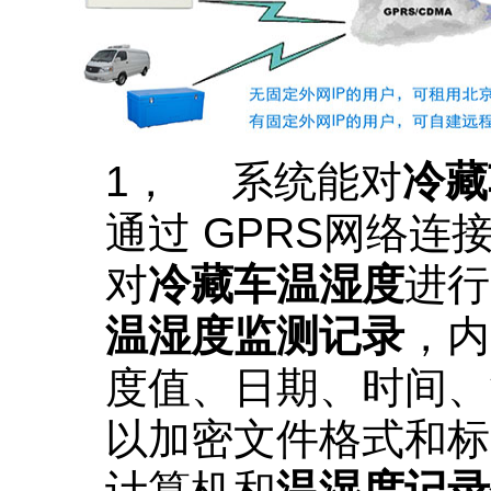
1，
系统能对
冷藏
通过
GPRS
网络
连
对
冷藏车温湿度
进行
温湿度监测记录
，内
度值、日期、时间、
以加密文件格式和标
计算机和
温湿度记录