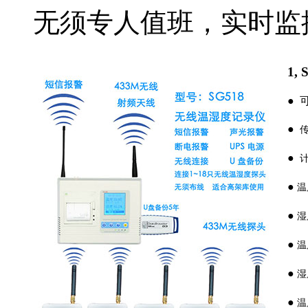
无须专人值班，实时监
1, 
●
可
●
传
●
计
●
温
●
湿
●
温
●
湿
●
温