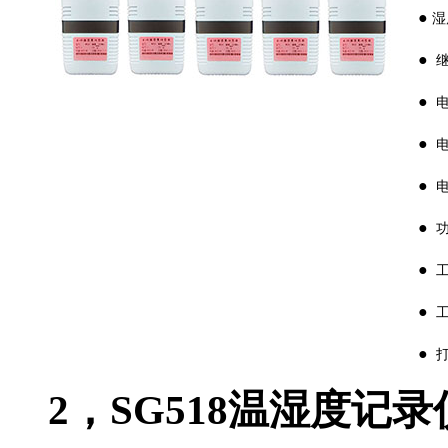
●
湿
●
继
●
电源
●
电
●
电
●
功
●
工
●
工
●
打
2
，
SG518
温湿度记录