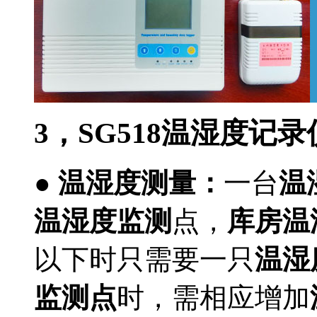
3
，SG518温湿度记
●
温湿度测量：
一台
温
温湿度监测
点，
库房温
以下时只需要一只
温湿
监测点
时，需相应增加