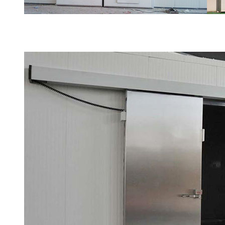
冷库侧拉轨道门