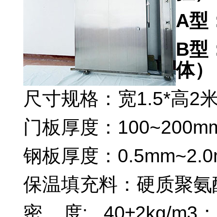
A
型
B
型
体）
尺寸规格：宽1.5*高2
门板厚度：100~200m
钢板厚度：0.5mm~2.0
保温填充料：硬质聚氨
密 度: 40±2kg/m3；