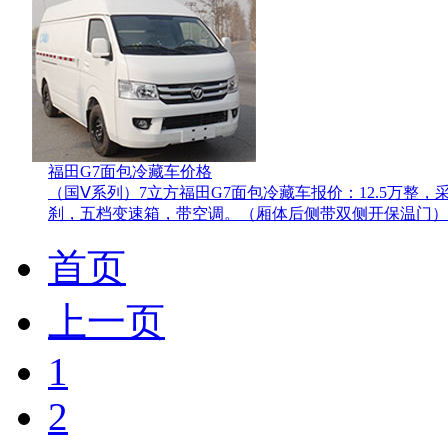
福田G7面包冷藏车价格
（国Ⅴ系列）7立方福田G7面包冷藏车报价：12.5万整
刹，五档变速箱，带空调。（厢体后侧带双侧开保温门）..
首页
上一页
1
2