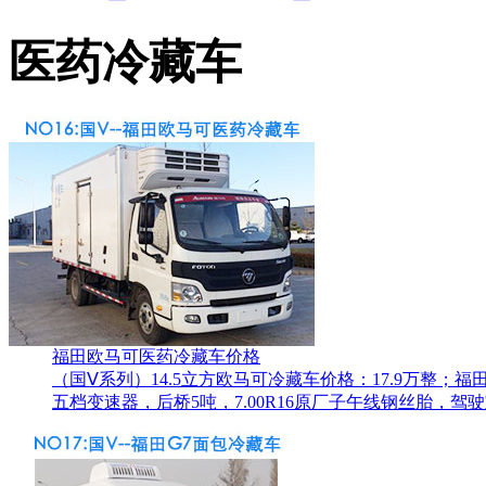
医药冷藏车
福田欧马可医药冷藏车价格
（国Ⅴ系列）14.5立方欧马可冷藏车价格：17.9万整；
五档变速器，后桥5吨，7.00R16原厂子午线钢丝胎，驾驶室