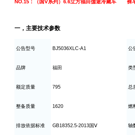
NO.15
：（国Ⅴ系列）6.6立方福田伽途冷藏车
裸
福田伽途冷藏车价格
一，主要技术参数
公告型号
BJ5036XLC-A1
公
品牌
福田
类
额定质量
795
总
整备质量
1620
燃
排放依据标准
GB18352.5-2013
国Ⅴ
轴