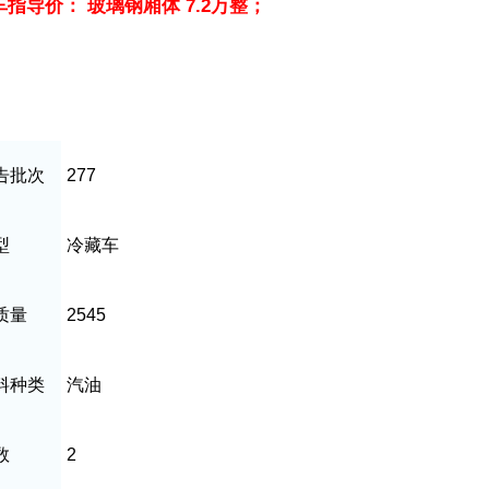
车指导价： 玻璃钢厢体 7.2万整；
告批次
277
型
冷藏车
质量
2545
料种类
汽油
数
2