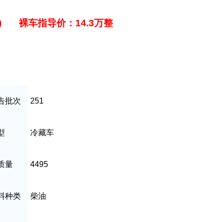
油) 裸车指导价：14.3万整
告批次
251
型
冷藏车
质量
4495
料种类
柴油